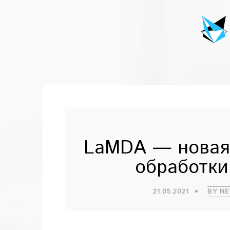
LaMDA — новая 
обработки
21.05.2021
BY N