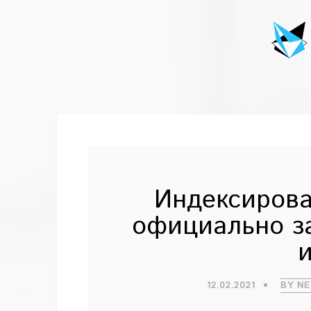
Индексирова
официально з
12.02.2021
BY N