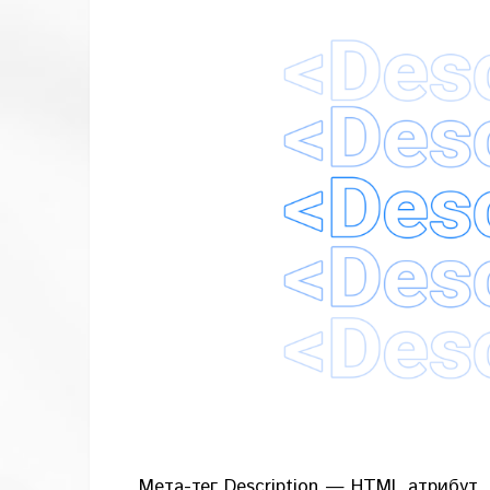
Мета-тег Description — HTML атрибут,