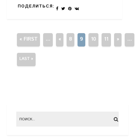
ПОДЕЛИТЬСЯ:
« FIRST
...
«
8
9
10
11
»
...
LAST »