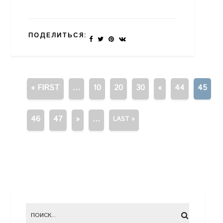
ПОДЕЛИТЬСЯ:
« FIRST
...
10
20
30
«
44
45
46
47
»
...
LAST »